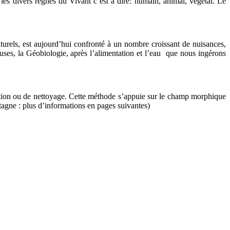
 les divers règnes du Vivant c’est à dire: humain, animal, végétal. Le
turels, est aujourd’hui confronté à un nombre croissant de nuisances,
ieuses, la Géobiologie, après l’alimentation et l’eau que nous ingérons
sation ou de nettoyage. Cette méthode s’appuie sur le champ morphique
etagne : plus d’informations en pages suivantes)