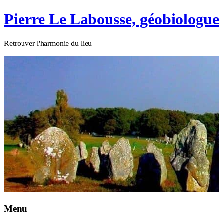
Skip
Pierre Le Labousse, géobiologue
to
content
Retrouver l'harmonie du lieu
Menu