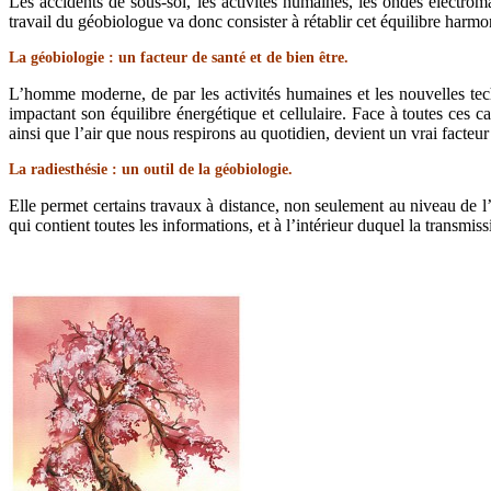
Les accidents de sous-sol, les activités humaines, les ondes électrom
travail du géobiologue va donc consister à rétablir cet équilibre harmo
La géobiologie : un facteur de santé et de bien être.
L’homme moderne, de par les activités humaines et les nouvelles tech
impactant son équilibre énergétique et cellulaire. Face à toutes ces c
ainsi que l’air que nous respirons au quotidien, devient un vrai facteur
La radiesthésie : un outil de la géobiologie.
Elle permet certains travaux à distance, non seulement au niveau de 
qui contient toutes les informations, et à l’intérieur duquel la trans