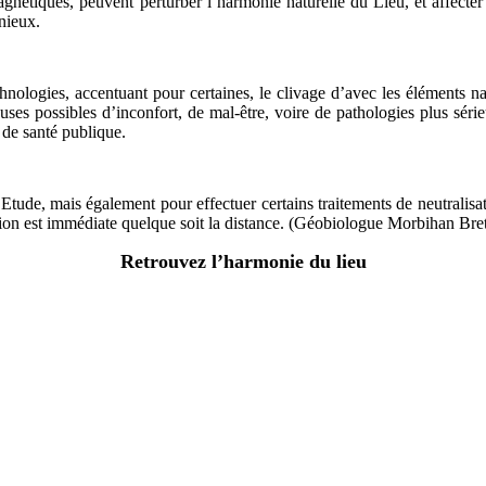
agnétiques, peuvent perturber l’harmonie naturelle du Lieu, et affecter
nieux.
nologies, accentuant pour certaines, le clivage d’avec les éléments na
auses possibles d’inconfort, de mal-être, voire de pathologies plus sér
 de santé publique.
l’Etude, mais également pour effectuer certains traitements de neutrali
mission est immédiate quelque soit la distance. (Géobiologue Morbihan Br
Retrouvez l’harmonie du lieu