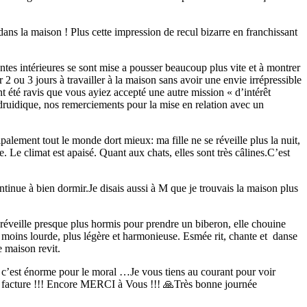
ns la maison ! Plus cette impression de recul bizarre en franchissant
lantes intérieures se sont mise a pousser beaucoup plus vite et à montrer
r 2 ou 3 jours à travailler à la maison sans avoir une envie irrépressible
t été ravis que vous ayiez accepté une autre mission « d’intérêt
 druidique, nos remerciements pour la mise en relation avec un
palement tout le monde dort mieux: ma fille ne se réveille plus la nuit,
 Le climat est apaisé. Quant aux chats, elles sont très câlines.C’est
ontinue à bien dormir.Je disais aussi à M que je trouvais la maison plus
 réveille presque plus hormis pour prendre un biberon, elle chouine
t moins lourde, plus légère et harmonieuse. Esmée rit, chante et danse
e maison revit.
 c’est énorme pour le moral …Je vous tiens au courant pour voir
tre facture !!! Encore MERCI à Vous !!! 🙏Très bonne journée