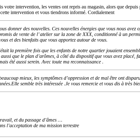
is votre intervention, les ventes ont repris au magasin, alors que depu
te intervention et vous tiendrons informé. Cordialement
ous donner des nouvelles. Ces nouvelles énergies que vous nous avez of
omis de vente de l’ atelier sur la zone de XXX, conditionné à un permis
vous et des bienfaits que vous apportez autour de vous.
ait la première fois que les enfants de notre quartier jouaient ensembl
 aussi que le plan d’arômes, à côté du dispositif que vous avez placé, f
ais été aussi serein. Avec toute ma reconnaissance .
a beaucoup mieux, les symptômes d’oppression et de mal être ont dispar
nées.Elle semble très intéressée .
Je vous remercie et vous dis à très bie
 travail, et du passage d’âmes …
ans l’acceptation de ma mission terrestre