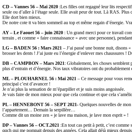
CD – Vannes 56 – Mai 2020
:Les filles ont regagné leur lits respecti
seule ou d’aller à l’étage seule. Elle avait peur de tout. Là RAS. Pl
Elle dort bien mieux.
De notre cote tt va bien sommeil au top et même regain d’énergie. Vrai
AY – Le Faouet 56 – juin 2020
: Un grand merci pour ce travail con
terrain , et comme « faire connaissance » avec une personne), pendant 
LG – BADEN 56 : Mars 2021
– J’ai passé une bonne nuit, disons « 
brosser les dents ! J’ai juste eu l’énergie d’enlever mes chaussures ! 
DB – CAMPBON – Mars 2021
: Globalement, les choses semblent p
plus d’entrain et d’énergie. Nos taux vibratoires ont du probablement c
ML – PLOUHARNEL 56 : Mai 2021
– Ce message pour vous remerc
principal c’est d’avancer !
Je n’ai plus la sensation de m’éparpiller et je suis moins angoissée.
Je vais faire de mon mieux pour que cela continue et que cela s’amélio
PL – HENNEBONT 56 – SEPT 2021-
Quelques nouvelles de mon côt
l’appartement… Demain la serpillère…
Comme dit un moine zen « je lave ma maison, je lave mon esprit » !
DP – Vannes 56 – OCT.2021
:En tout cas petit à petit, c’est comme 
qqch qui me pompait depuis des années. Cela allait déjà mieux depuis v