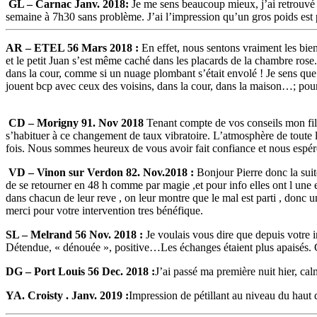
GL – Carnac Janv. 2018:
Je me sens beaucoup mieux, j’ai retrouvé d
semaine à 7h30 sans problème. J’ai l’impression qu’un gros poids est pa
AR – ETEL 56 Mars 2018 :
En effet, nous sentons vraiment les bien
et le petit Juan s’est même caché dans les placards de la chambre rose.J
dans la cour, comme si un nuage plombant s’était envolé ! Je sens que l
jouent bcp avec ceux des voisins, dans la cour, dans la maison…; pour
CD – Morigny 91. Nov 2018
Tenant compte de vos conseils mon fil
s’habituer à ce changement de taux vibratoire. L’atmosphère de toute l
fois. Nous sommes heureux de vous avoir fait confiance et nous espér
VD – Vinon sur Verdon 82. Nov.2018 :
Bonjour Pierre donc la suit
de se retourner en 48 h comme par magie ,et pour info elles ont l une et
dans chacun de leur reve , on leur montre que le mal est parti , donc 
merci pour votre intervention tres bénéfique.
SL – Melrand 56 Nov. 2018 :
Je voulais vous dire que depuis votre 
Détendue, « dénouée », positive…Les échanges étaient plus apaisés. C’
DG – Port Louis 56 Dec. 2018 :
J’ai passé ma première nuit hier, cal
YA. Croisty . Janv. 2019 :
Impression de pétillant au niveau du haut d