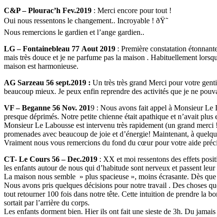
C&P – Plourac’h Fev.2019
: Merci encore pour tout !
Oui nous ressentons le changement.. Incroyable ! ðŸ˜
Nous remercions le gardien et l’ange gardien..
LG – Fontainebleau 77
Aout 2019
: Première constatation étonnante
mais très douce et je ne parfume pas la maison . Habituellement lorsqu
maison est harmonieuse.
AG Sarzeau 56 sept.2019 :
Un très très grand Merci pour votre gent
beaucoup mieux. Je peux enfin reprendre des activités que je ne pouvais 
VF – Beganne 56 Nov. 201
9 : Nous avons fait appel à Monsieur Le 
presque déprimés. Notre petite chienne était apathique et n’avait plus 
Monsieur Le Labousse est intervenu très rapidement (un grand merci !!
promenades avec beaucoup de joie et d’énergie! Maintenant, à quelques 
Vraiment nous vous remercions du fond du cœur pour votre aide préc
CT- Le Cours 56 – Dec.2019
: XX et moi ressentons des effets posit
les enfants autour de nous qui d’habitude sont nerveux et passent leur 
La maison nous semble » plus spacieuse », moins écrasante. Dès que v
Nous avons pris quelques décisions pour notre travail . Des choses que
tout retourner 100 fois dans notre tête. Cette intuition de prendre l
sortait par l’arrière du corps.
Les enfants dorment bien. Hier ils ont fait une sieste de 3h. Du jamais