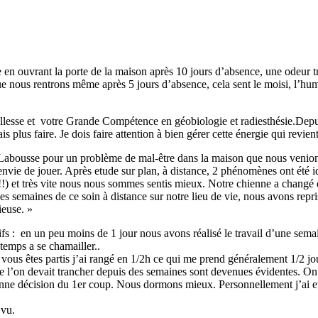
 en ouvrant la porte de la maison après 10 jours d’absence, une odeur trè
e nous rentrons même après 5 jours d’absence, cela sent le moisi, l’humid
illesse et votre Grande Compétence en géobiologie et radiesthésie.Depuis
plus faire. Je dois faire attention à bien gérer cette énergie qui revient
Labousse pour un problème de mal-être dans la maison que nous venions 
envie de jouer. Après etude sur plan, à distance, 2 phénomènes ont été ide
) et très vite nous nous sommes sentis mieux. Notre chienne a changé d
semaines de ce soin à distance sur notre lieu de vie, nous avons repris a
ieuse. »
ifs : en un peu moins de 1 jour nous avons réalisé le travail d’une sem
temps a se chamailler..
ous êtes partis j’ai rangé en 1/2h ce qui me prend généralement 1/2 jo
 l’on devait trancher depuis des semaines sont devenues évidentes. On se
a bonne décision du 1er coup. Nous dormons mieux. Personnellement j’ai
 vu.