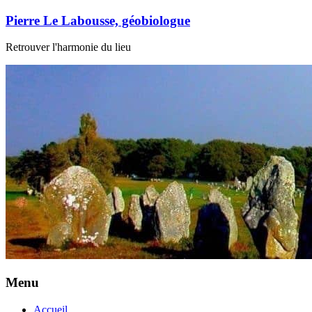
Skip
Pierre Le Labousse, géobiologue
to
content
Retrouver l'harmonie du lieu
Menu
Accueil