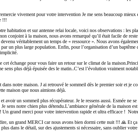
remercie vivement pour votre intervention Je me sens beaucoup mieux da
e !!!
otre habitation et sur antenne relai locale, voici nos observations : les p
 mon conjoint à la maison, nous avons remarqué qu’il était facile de reste
est devenu véritablement un temps de « ressource ». Nous avons égalemen
té par un plus large population. Enfin, pour l’organisation d’un baptême
implicité.
de cet échange pour vous faire un retour sur le climat de la maison.Princi
 sens plus déjà épuisée des le matin..C’est l’évolution vraiment notable.
t dans notre maison. J ai retrouvé le sommeil dès le premier soir et je c
cette maison que nous aimions déjà.
et avoir un sommeil plus récupérateur. Je le ressens aussi. Esmée ne se
r. Je sens notre chien plus détendu.L’ambiance générale de la maison es
 ! Un grand merci pour votre intervention rapide et ultra efficace ! Notr
ire, un grand MERCI car nous avons bien dormi cette nuit !!! 🙏 Et ça
plus dans le détail, sur des ajustements si nécessaire, sans oublier vo