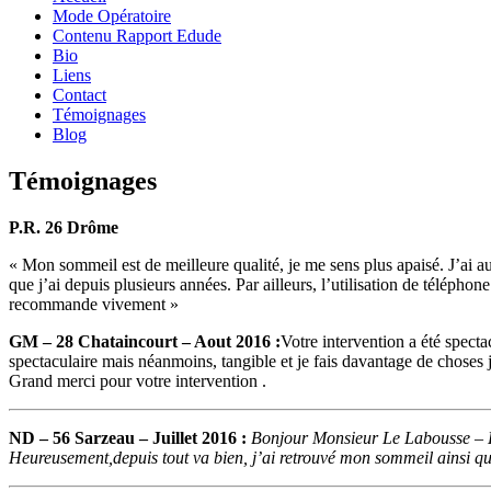
Mode Opératoire
Contenu Rapport Edude
Bio
Liens
Contact
Témoignages
Blog
Témoignages
P.R. 26 Drôme
« Mon sommeil est de meilleure qualité, je me sens plus apaisé. J’ai a
que j’ai depuis plusieurs années. Par ailleurs, l’utilisation de télépho
recommande vivement »
GM – 28 Chataincourt – Aout 2016 :
Votre intervention a été spect
spectaculaire mais néanmoins, tangible et je fais davantage de choses
Grand merci pour votre intervention .
ND – 56 Sarzeau – Juillet 2016 :
Bonjour Monsieur Le Labousse – La n
Heureusement,depuis tout va bien, j’ai retrouvé mon sommeil ainsi que 