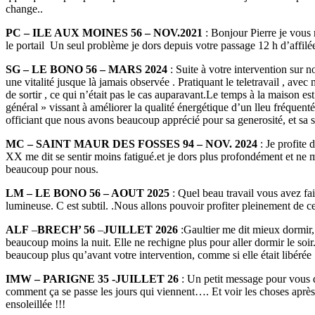
change..
PC – ILE AUX MOINES 56 – NOV.2021
: Bonjour Pierre je vous 
le portail Un seul problème je dors depuis votre passage 12 h d’affilé
SG – LE BONO 56 – MARS 2024
: Suite à votre intervention sur n
une vitalité jusque là jamais observée . Pratiquant le teletravail , avec
de sortir , ce qui n’était pas le cas auparavant.Le temps à la maison 
général » vissant à améliorer la qualité énergétique d’un lleu fréquen
officiant que nous avons beaucoup apprécié pour sa generosité, et sa s
MC – SAINT MAUR DES FOSSES 94 – NOV. 2024
: Je profite 
XX me dit se sentir moins fatigué.et je dors plus profondément et ne me
beaucoup pour nous.
LM – LE BONO 56 – AOUT 2025
: Quel beau travail vous avez fai
lumineuse. C est subtil. .Nous allons pouvoir profiter pleinement de 
ALF
–
BRECH’ 56
–
JUILLET 2026
:Gaultier me dit mieux dormir, 
beaucoup moins la nuit. Elle ne rechigne plus pour aller dormir le soi
beaucoup plus qu’avant votre intervention, comme si elle était libérée
IMW – PARIGNE 35 -JUILLET 26
: Un petit message pour vous d
comment ça se passe les jours qui viennent…. Et voir les choses après 
ensoleillée !!!