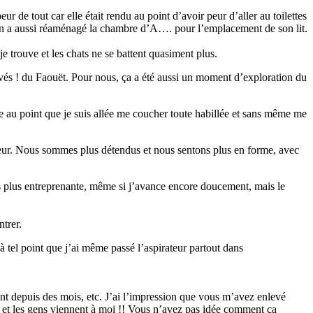
eur de tout car elle était rendu au point d’avoir peur d’aller au toilettes
, on a aussi réaménagé la chambre d’A…. pour l’emplacement de son lit.
e trouve et les chats ne se battent quasiment plus.
evés ! du Faouët. Pour nous, ça a été aussi un moment d’exploration du
ée au point que je suis allée me coucher toute habillée et sans même me
érieur. Nous sommes plus détendus et nous sentons plus en forme, avec
 plus entreprenante, même si j’avance encore doucement, mais le
trer.
 tel point que j’ai même passé l’aspirateur partout dans
nent depuis des mois, etc. J’ai l’impression que vous m’avez enlevé
it et les gens viennent à moi !! Vous n’avez pas idée comment ça