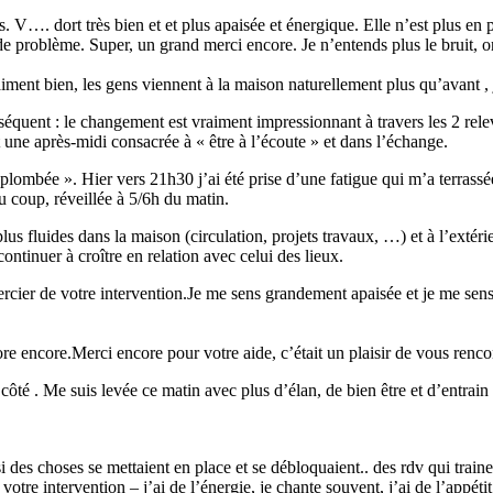
fs. V…. dort très bien et et plus apaisée et énergique. Elle n’est plus en p
us de problème. Super, un grand merci encore. Je n’entends plus le bruit
ment bien, les gens viennent à la maison naturellement plus qu’avant , j
séquent : le changement est vraiment impressionnant à travers les 2 rel
une après-midi consacrée à « être à l’écoute » et dans l’échange.
plombée ». Hier vers 21h30 j’ai été prise d’une fatigue qui m’a terrass
Du coup, réveillée à 5/6h du matin.
lus fluides dans la maison (circulation, projets travaux, …) et à l’ext
ontinuer à croître en relation avec celui des lieux.
ier de votre intervention.Je me sens grandement apaisée et je me sens
re encore.Merci encore pour votre aide, c’était un plaisir de vous rencon
é . Me suis levée ce matin avec plus d’élan, de bien être et d’entrain à
si des choses se mettaient en place et se débloquaient.. des rdv qui trai
otre intervention – j’ai de l’énergie, je chante souvent, j’ai de l’appét