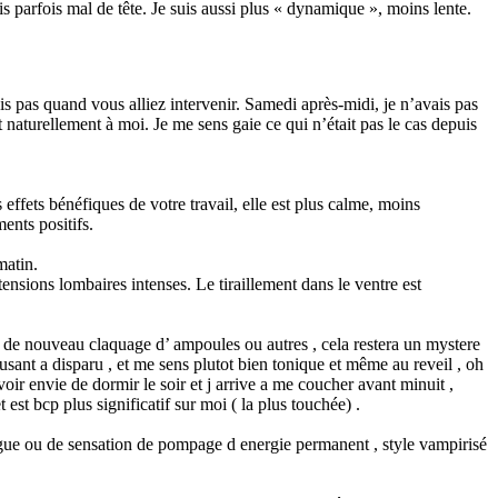
 parfois mal de tête. Je suis aussi plus « dynamique », moins lente.
ais pas quand vous alliez intervenir. Samedi après-midi, je n’avais pas
naturellement à moi. Je me sens gaie ce qui n’était pas le cas depuis
effets bénéfiques de votre travail, elle est plus calme, moins
ents positifs.
matin.
ensions lombaires intenses. Le tiraillement dans le ventre est
as de nouveau claquage d’ ampoules ou autres , cela restera un mystere
sant a disparu , et me sens plutot bien tonique et même au reveil , oh
voir envie de dormir le soir et j arrive a me coucher avant minuit ,
est bcp plus significatif sur moi ( la plus touchée) .
tigue ou de sensation de pompage d energie permanent , style vampirisé