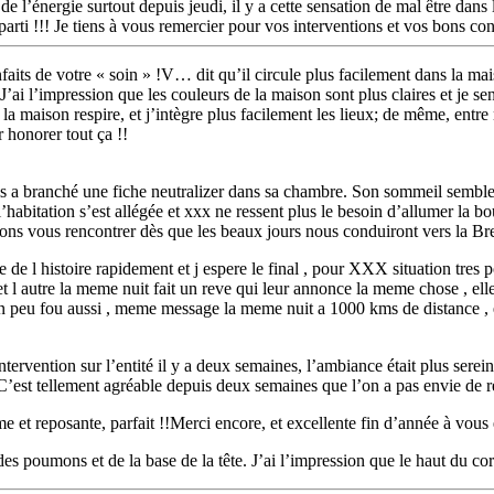
e l’énergie surtout depuis jeudi, il y a cette sensation de mal être dans
rti !!! Je tiens à vous remercier pour vos interventions et vos bons con
faits de votre « soin » !V… dit qu’il circule plus facilement dans la mais
’ai l’impression que les couleurs de la maison sont plus claires et je se
a maison respire, et j’intègre plus facilement les lieux; de même, entre 
 honorer tout ça !!
s a branché une fiche neutralizer dans sa chambre. Son sommeil sembl
’habitation s’est allégée et xxx ne ressent plus le besoin d’allumer la 
ons vous rencontrer dès que les beaux jours nous conduiront vers la Br
e de l histoire rapidement et j espere le final , pour XXX situation tre
 l autre la meme nuit fait un reve qui leur annonce la meme chose , elles n
un peu fou aussi , meme message la meme nuit a 1000 kms de distance , e
intervention sur l’entité il y a deux semaines, l’ambiance était plus ser
est tellement agréable depuis deux semaines que l’on a pas envie de re
me et reposante, parfait !!Merci encore, et excellente fin d’année à vous
es poumons et de la base de la tête. J’ai l’impression que le haut du co