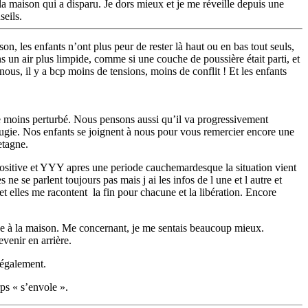
 la maison qui a disparu. Je dors mieux et je me réveille depuis une
seils.
on, les enfants n’ont plus peur de rester là haut ou en bas tout seuls,
ns un air plus limpide, comme si une couche de poussière était parti, et
nous, il y a bcp moins de tensions, moins de conflit ! Et les enfants
e moins perturbé. Nous pensons aussi qu’il va progressivement
bougie. Nos enfants se joignent à nous pour vous remercier encore une
etagne.
s positive et YYY apres une periode cauchemardesque la situation vient
e se parlent toujours pas mais j ai les infos de l une et l autre et
t elles me racontent la fin pour chacune et la libération. Encore
eine à la maison. Me concernant, je me sentais beaucoup mieux.
venir en arrière.
 également.
rps « s’envole ».