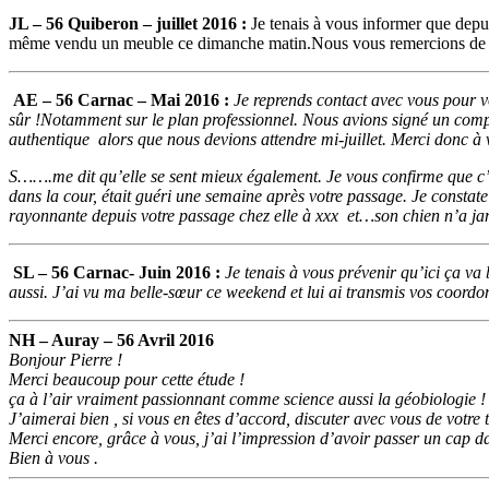
JL – 56 Quiberon – juillet 2016 :
Je tenais à vous informer que depu
même vendu un meuble ce dimanche matin.Nous vous remercions de cet
AE – 56 Carnac – Mai 2016 :
Je reprends contact avec vous pour v
sûr !Notamment sur le plan professionnel. Nous avions signé un compr
authentique alors que nous devions attendre mi-juillet. Merci donc à 
S…….me dit qu’elle se sent mieux également. Je vous confirme que c’ét
dans la cour, était guéri une semaine après votre passage. Je constate
rayonnante depuis votre passage chez elle à xxx et…son chien n’a jam
SL – 56 Carnac- Juin 2016 :
Je tenais à vous prévenir qu’ici ça v
aussi.
J’ai vu ma belle-sœur ce weekend et lui ai transmis vos coordon
NH – Auray – 56 Avril 2016
Bonjour Pierre !
Merci beaucoup pour cette étude !
ça à l’air vraiment passionnant comme science aussi la géobiologie !
J’aimerai bien , si vous en êtes d’accord, discuter avec vous de votre
Merci encore, grâce à vous, j’ai l’impression d’avoir passer un cap d
Bien à vous .