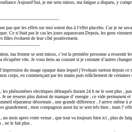
confiance Aujourd’hui, je me sens mieux, ma fatigue a disparu, y compris
_________________________
se pas que les effets sur moi soient dus à l’effet placebo. Car je ne sav
e. Ce n’était pas le cas les jours auparavant.Depuis, les gens viennent 
 filles évoluent de leur côté positivement.
_________________
ion, ma femme se sent mieux, c’est la première personne a ressentir les 
a récupérer vite. Je vous tiens au courant si je constate d’autres changem
e l’impression du nuage opaque dans lequel j’évoluais surtout depuis ce 
s mon corps, en commençant par les mains puis relâchement de certaines t
l , les phénomènes electriques détraqués durant 24 h ne le sont plus , p
 Je ne ressens plus dutout de manque d’ energie , ce vide permanent et u
 sommeil réparateur désormais , une grande difference . J arrive même à a
s grandement , mon compagnon aussi lui se sent très bien , mais l’ effet 
, un mois apres votre venue , que tout va toujours bien ici , plus de fa
, ne le fait plus .