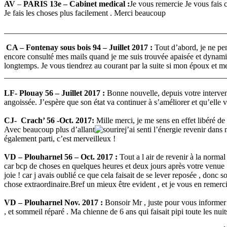
AV
–
PARIS 13e – Cabinet medical :
Je vous remercie Je vous fais 
Je fais les choses plus facilement . Merci beaucoup
_______________________________________________________
CA – Fontenay sous bois 94 – Juillet 2017 :
Tout d’abord, je ne pen
encore consulté mes mails quand je me suis trouvée apaisée et dynamiqu
longtemps. Je vous tiendrez au courant par la suite si mon époux et mes
_______________________________________________________
LF- Plouay 56 – Juillet 2017 :
Bonne nouvelle, depuis votre intervent
angoissée. J’espère que son état va continuer à s’améliorer et qu’elle v
CJ- Crach’ 56 -Oct. 2017:
Mille merci, je me sens en effet libéré d
Avec beaucoup plus d’allant
j’ai senti l’énergie revenir dan
également parti, c’est merveilleux !
VD – Plouharnel 56 – Oct. 2017 :
Tout a l air de revenir à la norma
car bcp de choses en quelques heures et deux jours après votre venue .
joie ! car j avais oublié ce que cela faisait de se lever reposée , donc
chose extraordinaire.Bref un mieux être evident , et je vous en remercie
VD – Plouharnel Nov. 2017 :
Bonsoir Mr , juste pour vous informer 
, et sommeil réparé . Ma chienne de 6 ans qui faisait pipi toute les nuits 