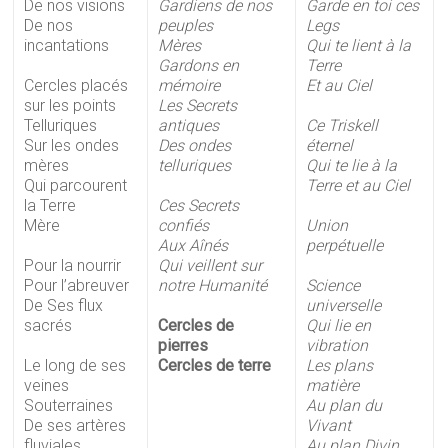
De nos visions
Gardiens de nos
Garde en toi ces
De nos
peuples
Legs
incantations
Mères
Qui te lient à la
Gardons en
Terre
Cercles placés
mémoire
Et au Ciel
sur les points
Les Secrets
Telluriques
antiques
Ce Triskell
Sur les ondes
Des ondes
éternel
mères
telluriques
Qui te lie à la
Qui parcourent
Terre et au Ciel
la Terre
Ces Secrets
Mère
confiés
Union
Aux Aînés
perpétuelle
Pour la nourrir
Qui veillent sur
Pour l’abreuver
notre Humanité
Science
De Ses flux
universelle
sacrés
Cercles de
Qui lie en
pierres
vibration
Le long de ses
Cercles de terre
Les plans
veines
matière
Souterraines
Au plan du
De ses artères
Vivant
fluviales
Au plan Divin