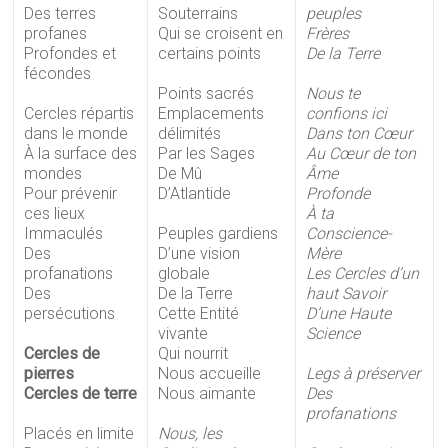
Des terres
Souterrains
peuples
profanes
Qui se croisent en
Frères
Profondes et
certains points
De la Terre
fécondes
Points sacrés
Nous te
Cercles répartis
Emplacements
confions ici
dans le monde
délimités
Dans ton Cœur
À la surface des
Par les Sages
Au Cœur de ton
mondes
De Mû
Âme
Pour prévenir
D’Atlantide
Profonde
ces lieux
À ta
Immaculés
Peuples gardiens
Conscience-
Des
D’une vision
Mère
profanations
globale
Les Cercles d’un
Des
De la Terre
haut Savoir
persécutions
Cette Entité
D’une Haute
vivante
Science
Cercles de
Qui nourrit
pierres
Nous accueille
Legs à préserver
Cercles de terre
Nous aimante
Des
profanations
Placés en limite
Nous, les