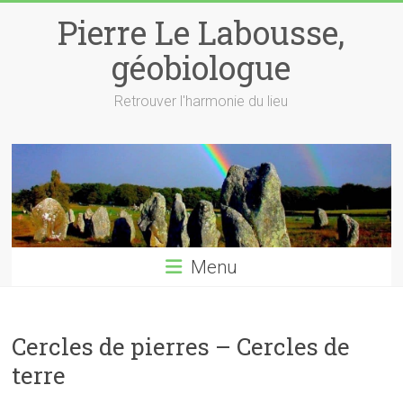
Skip
Pierre Le Labousse,
to
content
géobiologue
Retrouver l'harmonie du lieu
Menu
Cercles de pierres – Cercles de
terre